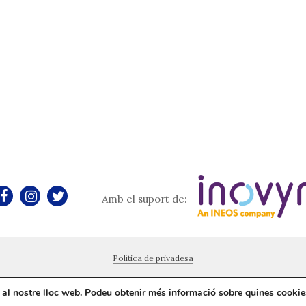
Amb el suport de:
Política de privadesa
ia al nostre lloc web. Podeu obtenir més informació sobre quines cooki
Sumeu la vostra entitat al projecte!