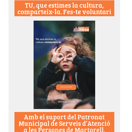
TU, que estimes la cultura,
comparteix-la. Fes-te voluntari
Amb el suport del Patronat
Municipal de Serveis d’Atenció
a les Persones de Martorell.