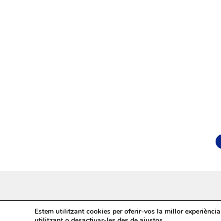
Estem utilitzant cookies per oferir-vos la millor experiènc
©
aTotArreu.cat
| Webs i notícies d'entitats
utilitzant o desactivar-les des de
ajustos
.