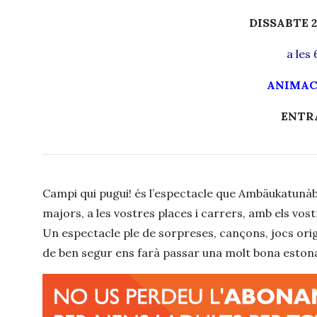
DISSABTE 
a les 
ANIMAC
ENTR
Campi qui pugui! és l’espectacle que Ambäukatunàbi
majors, a les vostres places i carrers, amb
els vos
Un espectacle ple de sorpreses, cançons, jocs origin
de ben segur ens farà passar una molt bona estona