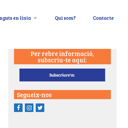
nguts en línia
Qui som?
Contacte
Per rebre informació,
subscriu-te aquí:
Segueix-nos