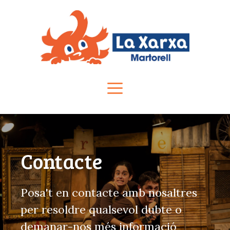
Vés
al
contingut
Menú
Contacte
Posa't en contacte amb nosaltres
per resoldre qualsevol dubte o
demanar-nos més informació