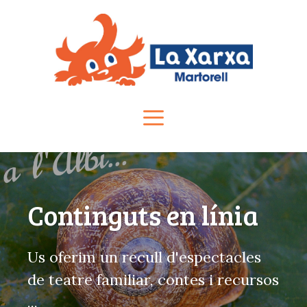
Vés
al
contingut
Menú
Continguts en línia
Us oferim un recull d'espectacles
de teatre familiar, contes i recursos
...