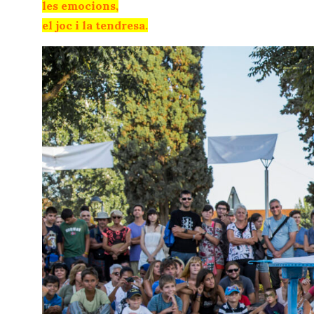
les emocions,
el joc i la tendresa.