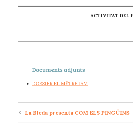
ACTIVITAT DEL
Documents adjunts
DOSSIER EL MÊTRE JAM
Navegació
La Bleda presenta COM ELS PINGÜINS
per
les