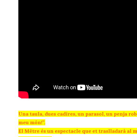
Una taula, dues cadires, un parasol, un penja ro
meu món!”.
El Mêtre és un espectacle que et traslladarà al m