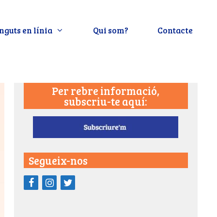
nguts en línia
Qui som?
Contacte
Per rebre informació,
subscriu-te aquí:
Segueix-nos