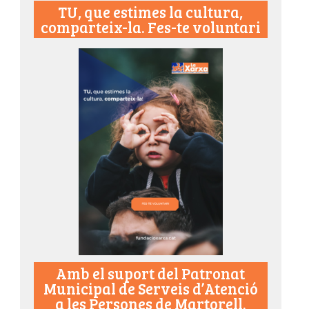
TU, que estimes la cultura,
comparteix-la. Fes-te voluntari
Amb el suport del Patronat
Municipal de Serveis d’Atenció
a les Persones de Martorell.