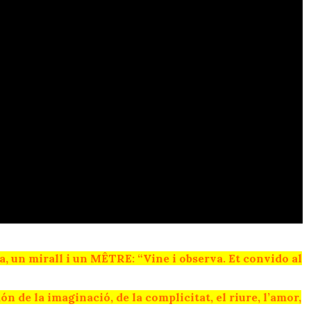
ba, un mirall i un MÊTRE: “Vine i observa. Et convido al
ón de la imaginació, de la complicitat, el riure, l’amor,