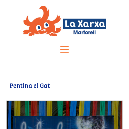
Vés
al
contingut
Menú
Pentina el Gat