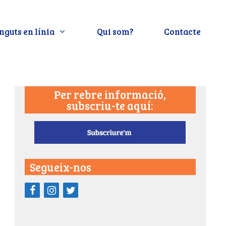
nguts en línia
Qui som?
Contacte
Per rebre informació,
subscriu-te aquí:
Segueix-nos