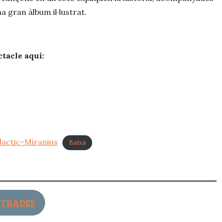
a gran àlbum il·lustrat.
tacle aquí:
dactic-Miranius
Baixa
NTRADES