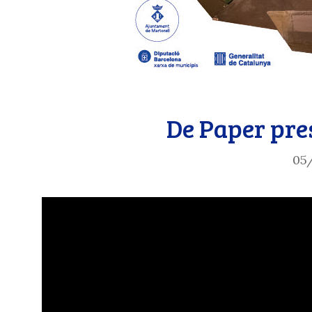
De Paper pr
05