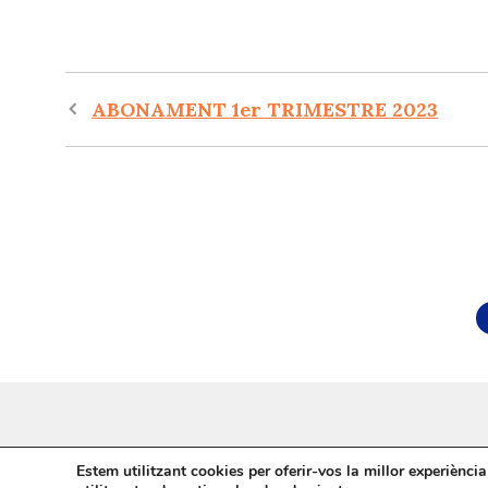
Navegació
ABONAMENT 1er TRIMESTRE 2023
per
les
entrades
Estem utilitzant cookies per oferir-vos la millor experiènc
©
aTotArreu.cat
| Webs i notícies d'entitats