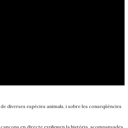
 de diverses espècies animals, i sobre les conseqüències
es cançons en directe expliquen la història, acompanyades