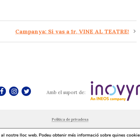
Campanya: Si vas a 1r, VINE AL TEATRE!
Amb el suport de:
Política de privadesa
ia al nostre lloc web. Podeu obtenir més informació sobre quines cooki
Sumeu la vostra entitat al projecte!