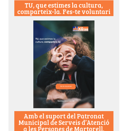
TU, que estimes la cultura,
comparteix-la. Fes-te voluntari
Amb el suport del Patronat
Municipal de Serveis d’Atenció
a les Persones de Martorell.