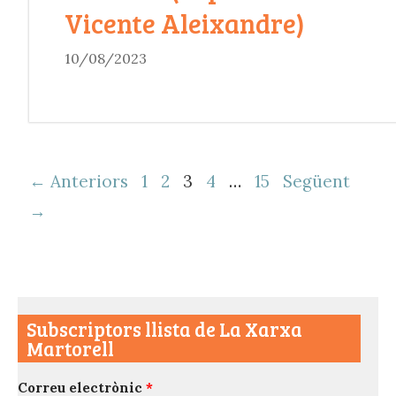
Vicente Aleixandre)
10/08/2023
Navegació
← Anteriors
1
2
3
4
…
15
Següent
per
→
les
entrades
Subscriptors llista de La Xarxa
Martorell
Correu electrònic
*