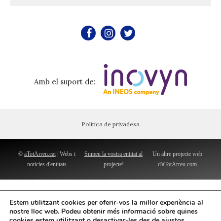
Amb el suport de:
Política de privadesa
©
aTotArreu.cat
| Webs i
Sumeu la vostra entitat al
Un altre projecte web
notícies d'entitats
projecte!
d'
aTotArreu.com
Estem utilitzant cookies per oferir-vos la millor experiència al
nostre lloc web. Podeu obtenir més informació sobre quines
cookies estem utilitzant o desactivar-les des de
ajustos
.