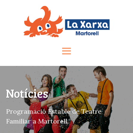
Vés
al
contingut
Menú
Notícies
Programació Estable de Teatre
Familiar a Martorell.