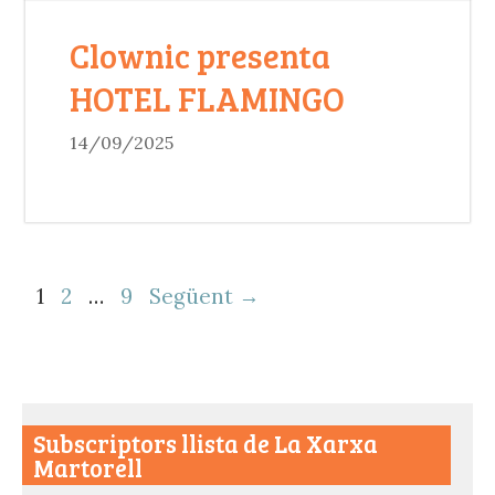
Clownic presenta
HOTEL FLAMINGO
14/09/2025
Navegació
1
2
…
9
Següent →
per
les
entrades
Subscriptors llista de La Xarxa
Martorell