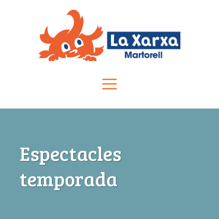
Vés
al
contingut
Menú
Espectacles
temporada