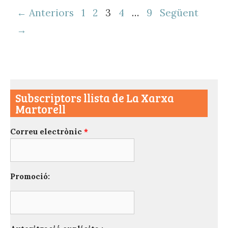
Navegació
← Anteriors
1
2
3
4
…
9
Següent
per
→
les
entrades
Subscriptors llista de La Xarxa
Martorell
Correu electrònic
*
Promoció: